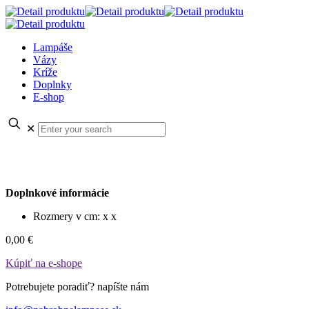
Lampáše
Vázy
Kríže
Doplnky
E-shop
✕
Doplnkové informácie
Rozmery v cm: x x
0,00 €
Kúpiť na e-shope
Potrebujete poradiť? napíšte nám