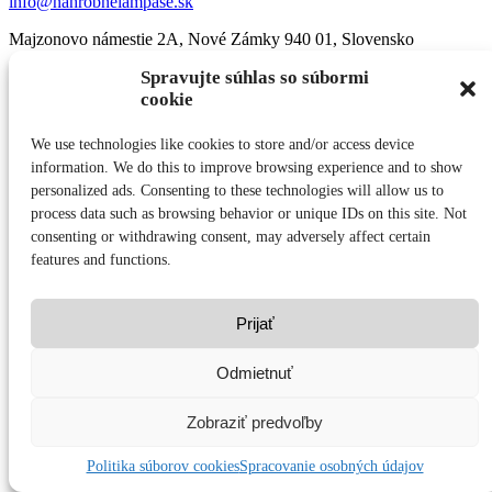
info@nahrobnelampase.sk
Majzonovo námestie 2A, Nové Zámky 940 01, Slovensko
Spravujte súhlas so súbormi
MODU-AL
-
MODU-AL Česko
- Popredný výrobca kolumbárií a
urnových stien
cookie
© 2026
Náhrobné lampáše
/
Spracovanie osobných údajov
/
Politika
We use technologies like cookies to store and/or access device
súborov cookies
information. We do this to improve browsing experience and to show
personalized ads. Consenting to these technologies will allow us to
process data such as browsing behavior or unique IDs on this site. Not
info@nahrobnelampase.sk
consenting or withdrawing consent, may adversely affect certain
features and functions.
Prijať
Odmietnuť
Zobraziť predvoľby
Politika súborov cookies
Spracovanie osobných údajov