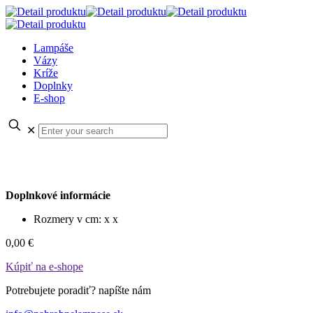
Lampáše
Vázy
Kríže
Doplnky
E-shop
✕
Doplnkové informácie
Rozmery v cm: x x
0,00 €
Kúpiť na e-shope
Potrebujete poradiť? napíšte nám